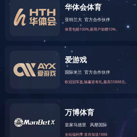
开云网页版登录入口-开云（中国）
>
案例
>
机器人
罗
2019-10-