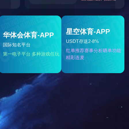
优瑞塑胶
2019/12/20
10716
吉达优
2019/10/09
5547
龙翔卓越
2019/12/28
3412
开云网页版登录入口相关的文章
小可机器人
松健机器人
绿威科技
以勒上云机器人