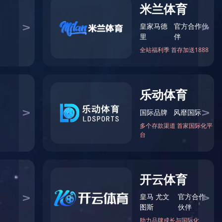
热门案例
富士智能
2019/10/09
18997
影通光电
2019/12/28
12845
凯晟照明
2019/10/09
12386