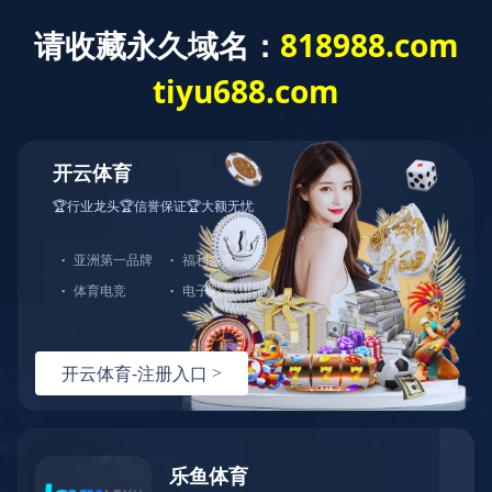
开云网页版登录入口
关于顺景
开云网页版登录入口-开云（中国）
精密五金ERP系统
塑胶制品ERP软件
3C电子ERP系统
制造企业信息化管
开云网页版登录入口-开云（中国）
汽车配件ERP软件
机械制造ERP系统
理
ERP产品
ERP方案
案例
服务
动态
顺景
照明行业ERP软件
家用电器ERP系统
解决方案服务商
开云网页版登录入口-开云（中国）
>
ERP方案
>
精密五金ERP系统
广东总部咨询电话：
医疗器械ERP系统
家具行业ERP软件
400-600-4155
化工行业ERP系统
玩具行业ERP系统
机器人ERP软件