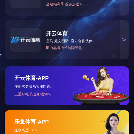
上面就是塑胶制品
erp软件
案例，有需要了解
erp
的朋友可以在官网联
上一篇
合盛塑料
下一篇
津滨科技
产品方案
解决方案