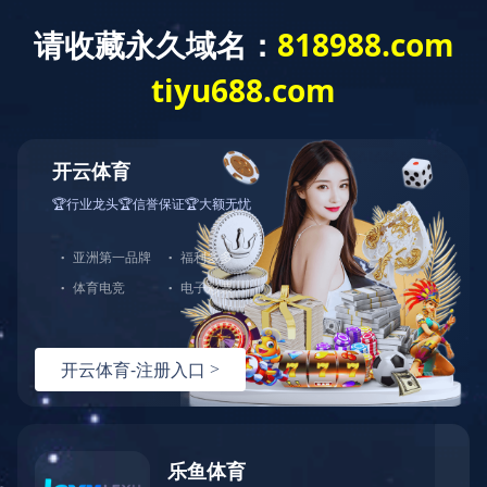
开云网页版登录入口
关于顺景
开云网页版登录入口-开云（中国）
制造企业信息化管
开云网页版登录入口-开云（中国）
理
ERP产品
ERP方案
案例
服务
动态
顺景
解决方案服务商
开云网页版登录入口-开云（中国）
>
案例
>
塑胶制品
广东总部咨询电话：
400-600-4155
优瑞塑
2019-12-20 17:42:3