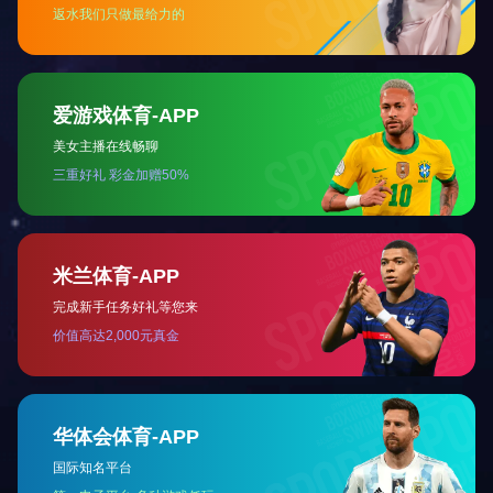
ERP系统
精密五金ERP
OA系统
塑胶制品ERP
PLM系统
3C电子ERP
SCM系统
汽车配件ERP
查看更多
查看更多
服务支持
关于顺景
专家团队
顺景介绍
价值服务
发展历程
价值交付
荣誉资质
实施体系
顺景新闻
联系我们