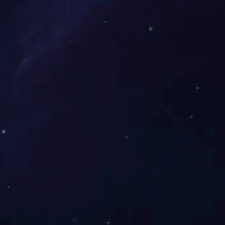
中国软件行业十大魅力领军人物
1
2
3
4
5