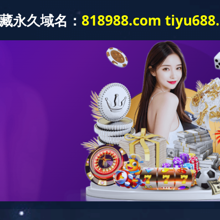
网页版登录入口-开云（中国）
ERP产品
ERP方
理