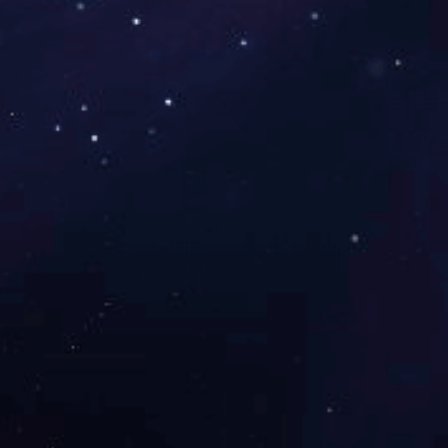
中国软件行业十大影响力品牌