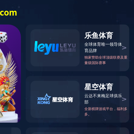
案
案例
服务
动态
广东总部咨询电话：
400-600-4155