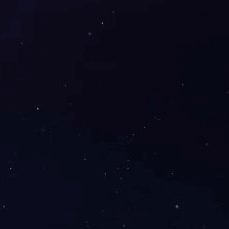
咨询热线：