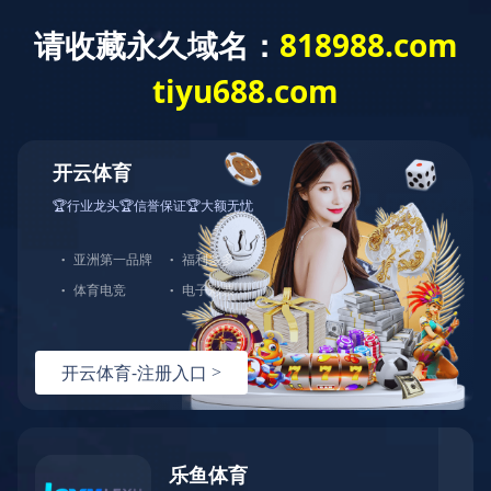
开云网页版登录入口
关于顺景
开云网页版登录入口-开云（中国）
制造企业信息化管
开云网页版登录入口-开云（中国）
理
ERP产品
ERP方案
案例
服务
动态
顺景
解决方案服务商
开云网页版登录入口-开云（中国）
>
案例
>
医疗器械
广东总部咨询电话：
400-600-4155
多浦乐
2019-10-09 17:15:2