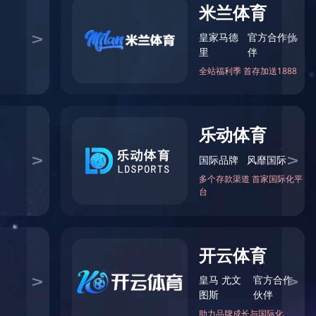
热门案例
富士智能
2019/10/09
18967
影通光电
2019/12/28
12831
凯晟照明
2019/10/09
12358