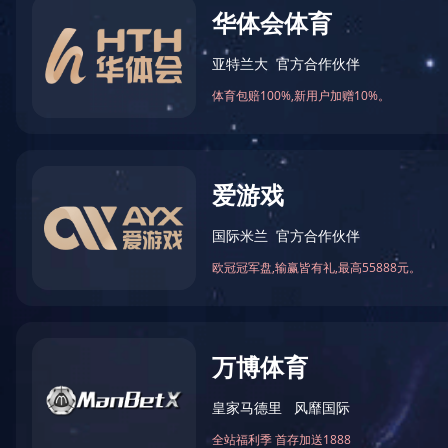
开云网页版登录入口-开云（中国）
>
案例
>
照明行业
2019-12-