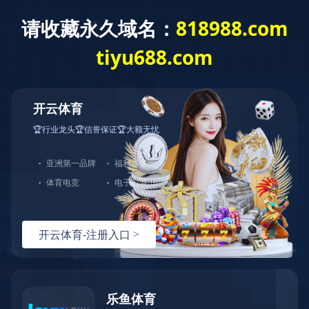
开云网页版登录入口
关于顺景
开云网页版登录入口-开云（中国）
制造企业信息化管
开云网页版登录入口-开云（中国）
理
ERP产品
ERP方案
案例
服务
动态
顺景
解决方案服务商
开云网页版登录入口-开云（中国）
>
案例
>
汽车配件
广东总部咨询电话：
400-600-4155
科岛微电
2019-11-07 11:34:5