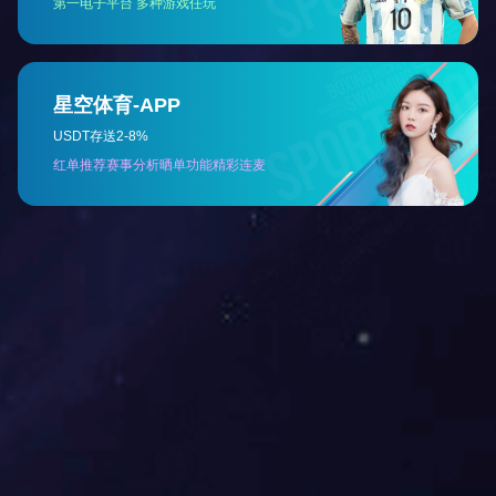
上面就是汽车配件
erp软件
案例，有需要了解
erp
的朋友可以在官网联
上一篇
恒诺冶金
下一篇
已经没有了