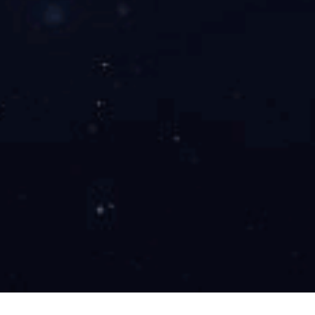
借助顺景团队近二十年专研制造业
数字化管理所积淀的能力和经验，这次
的数字化升级将帮助卡帝德塑化集团建
立客户管理、销售管理、供应链管理、
仓储管理、品质管理、配方管理、研发
管理、项目管理、产品工艺管理、计划
排产管理、生产管理、托外管理、工序
管理、设备管理、财务管理等等全流程
企业化运营管理系统。做到从订单到出
货、从原料到产品，全程数字化管理，
实现全链条信息及时交互、数据准确透
明，品质全程追溯，构建全方位的数字
化企业管理平台。